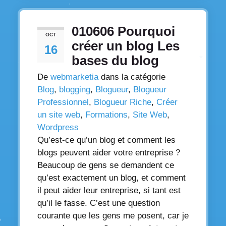
010606 Pourquoi
OCT
créer un blog Les
16
bases du blog
De
webmarketia
dans la catégorie
Blog
,
blogging
,
Blogueur
,
Blogueur
Professionnel
,
Blogueur Riche
,
Créer
un site web
,
Formations
,
Site Web
,
Wordpress
Qu’est-ce qu’un blog et comment les
blogs peuvent aider votre entreprise ?
Beaucoup de gens se demandent ce
qu’est exactement un blog, et comment
il peut aider leur entreprise, si tant est
qu’il le fasse. C’est une question
courante que les gens me posent, car je