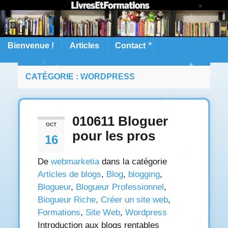
Bienvenue !
Articles
Contact
CATÉGORIE :
WORDPRESS
010611 Bloguer
OCT
pour les pros
16
De
webmarketia
dans la catégorie
Articles de blogs
,
Blog
,
blogging
,
Blogueur
,
Blogueur Professionnel
,
Blogueur Riche
,
Créer un site web
,
Formations
,
Site Web
,
Wordpress
Introduction aux blogs rentables