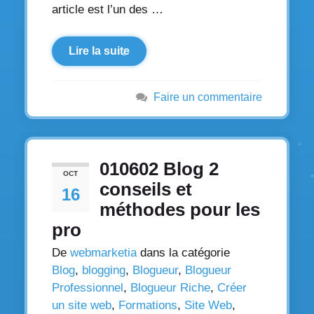
article est l’un des …
Lire la suite
Faire un commentaire
010602 Blog 2
OCT
conseils et
16
méthodes pour les
pro
De
webmarketia
dans la catégorie
Blog
,
blogging
,
Blogueur
,
Blogueur
Professionnel
,
Blogueur Riche
,
Créer
un site web
,
Formations
,
Site Web
,