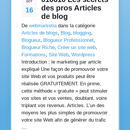
OCT
des pros Articles
16
de blog
De
webmarketia
dans la catégorie
Articles de blogs
,
Blog
,
blogging
,
Blogueur
,
Blogueur Professionnel
,
Blogueur Riche
,
Créer un site web
,
Formations
,
Site Web
,
Wordpress
Introduction : le marketing par article
expliqué Une façon de promouvoir votre
site Web et vos produits peut être
réalisée GRATUITEMENT. En prime,
cette méthode « gratuite » peut stimuler
vos sites et vos ventes, doublant, voire
triplant vos revenus. Articles. L’un des
moyens les plus simples de promouvoir
votre site Web afin de générer du trafic
…