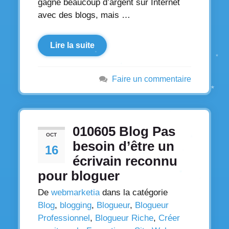
gagne beaucoup d’argent sur Internet
avec des blogs, mais …
Lire la suite
Faire un commentaire
010605 Blog Pas
OCT
besoin d’être un
16
écrivain reconnu
pour bloguer
De
webmarketia
dans la catégorie
Blog
,
blogging
,
Blogueur
,
Blogueur
Professionnel
,
Blogueur Riche
,
Créer