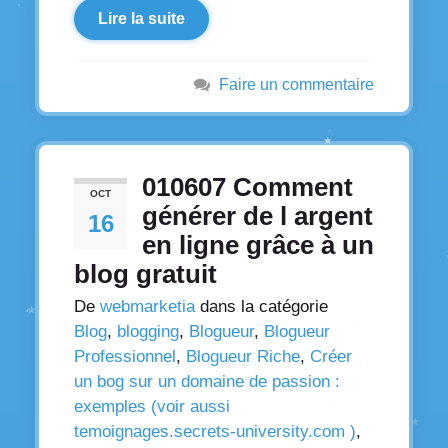
Lire la suite
Faire un commentaire
010607 Comment
OCT
générer de l argent
16
en ligne grâce à un
blog gratuit
De
webmarketia
dans la catégorie
Blog
,
blogging
,
Blogueur
,
Blogueur
Professionnel
,
Blogueur Riche
,
Créer
un bog sur un domaine de passion :
exemples (voir aussi
temoignages.secrets-university.com )
,