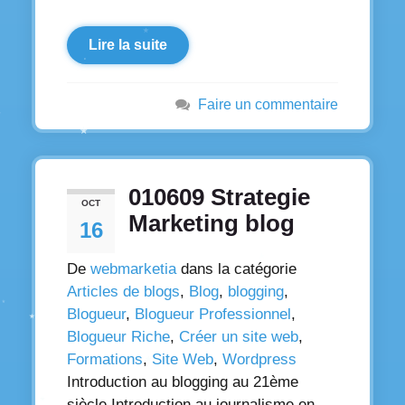
Lire la suite
Faire un commentaire
010609 Strategie
OCT
Marketing blog
16
De
webmarketia
dans la catégorie
Articles de blogs
,
Blog
,
blogging
,
Blogueur
,
Blogueur Professionnel
,
Blogueur Riche
,
Créer un site web
,
Formations
,
Site Web
,
Wordpress
Introduction au blogging au 21ème
siècle Introduction au journalisme en