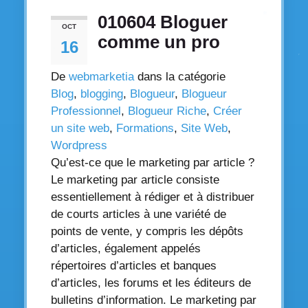
010604 Bloguer
OCT
comme un pro
16
De
webmarketia
dans la catégorie
Blog
,
blogging
,
Blogueur
,
Blogueur
Professionnel
,
Blogueur Riche
,
Créer
un site web
,
Formations
,
Site Web
,
Wordpress
Qu’est-ce que le marketing par article ?
Le marketing par article consiste
essentiellement à rédiger et à distribuer
de courts articles à une variété de
points de vente, y compris les dépôts
d’articles, également appelés
répertoires d’articles et banques
d’articles, les forums et les éditeurs de
bulletins d’information. Le marketing par