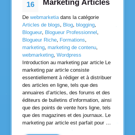
Marketing Articles
16
De
webmarketia
dans la catégorie
Articles de blogs
,
Blog
,
blogging
,
Blogueur
,
Blogueur Professionnel
,
Blogueur Riche
,
Formations
,
marketing
,
marketing de contenu
,
webmarketing
,
Wordpress
Introduction au marketing par article Le
marketing par article consiste
essentiellement à rédiger et à distribuer
des articles en ligne, tels que des
annuaires d’articles, des forums et des
éditeurs de bulletins d’information, ainsi
que des points de vente hors ligne, tels
que des magazines et des journaux. Le
marketing par article est parfait pour …