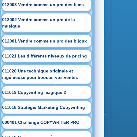
012003 Vendre comme un pro des films
012002 Vendre comme un pro de la
musique
012001 Vendre comme un pro des bijoux
011021 Les différents niveaux de pricing
011020 Une technique originale et
ingénieuse pour booster vos ventes
011019 Copywriting magique 2
011018 Stratégie Marketing Copywriting
000401 Challenge COPYWRITER PRO