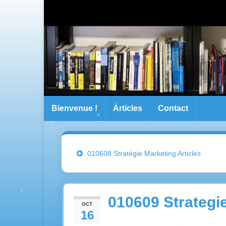
Bienvenue !
Articles
Contact
010608 Stratégie Marketing Articles
010609 Strategi
OCT
16