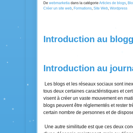
De
webmarketia
dans la catégorie
Articles de blogs
,
Bl
Créer un site web
,
Formations
,
Site Web
,
Wordpress
Introduction au blog
Introduction au journ
Les blogs et les réseaux sociaux sont inex
tous deux certaines caractéristiques et cert
visent à créer un vaste mouvement en matièr
blogs peuvent être réglementés et rester très
certain nombre de personnes et de dispos
Une autre similitude est que ces deux con