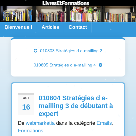
Bienvenue !
Articles
Contact
010803 Stratégies d e-mailling 2
010805 Stratégies d e-mailling 4
010804 Stratégies d e-
OCT
mailling 3 de débutant à
16
expert
De
webmarketia
dans la catégorie
Emails
,
Formations