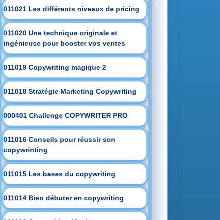
011021 Les différents niveaux de pricing
011020 Une technique originale et
ingénieuse pour booster vos ventes
011019 Copywriting magique 2
011018 Stratégie Marketing Copywriting
000401 Challenge COPYWRITER PRO
011016 Conseils pour réussir son
copywrinting
011015 Les bases du copywriting
011014 Bien débuter en copywriting