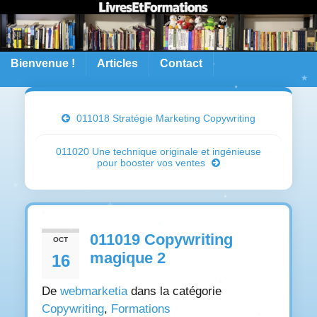
Bienvenue !
Articles
Contact
011018 Stratégie Marketing Copywriting
011020 Une technique originale et ingénieuse
pour booster vos ventes
011019 Copywriting
OCT
magique 2
16
De
webmarketia
dans la catégorie
Copywriting
,
Formations