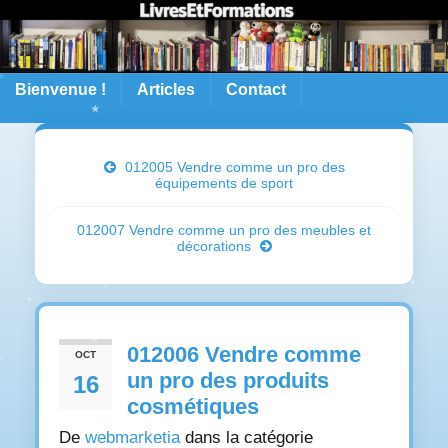
Bienvenue !
Articles
Contact
012005 Vendre comme un pro des
équipements de sport
012007 Vendre comme un pro des meubles et
décorations
012006 Vendre comme
OCT
un pro des produits
16
cosmétiques
De
webmarketia
dans la catégorie