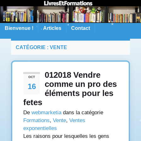
Bienvenue !
Articles
Contact
CATÉGORIE :
VENTE
012018 Vendre
OCT
comme un pro des
16
éléments pour les
fetes
De
webmarketia
dans la catégorie
Formations
,
Vente
,
Ventes
exponentielles
Les raisons pour lesquelles les gens