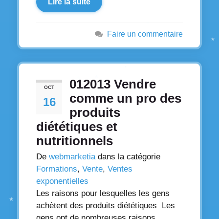
Lire la suite
Faire un commentaire
012013 Vendre
OCT
comme un pro des
16
produits
diététiques et
nutritionnels
De
webmarketia
dans la catégorie
Formations
,
Vente
,
Ventes
exponentielles
Les raisons pour lesquelles les gens
achètent des produits diététiques Les
gens ont de nombreuses raisons