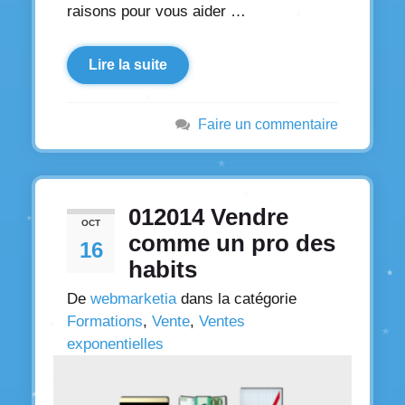
raisons pour vous aider …
Lire la suite
Faire un commentaire
012014 Vendre
OCT
comme un pro des
16
habits
De
webmarketia
dans la catégorie
Formations
,
Vente
,
Ventes
exponentielles