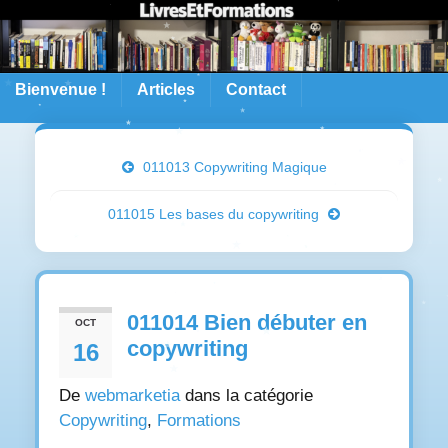
Bienvenue !
Articles
Contact
011013 Copywriting Magique
011015 Les bases du copywriting
011014 Bien débuter en
OCT
copywriting
16
De
webmarketia
dans la catégorie
Copywriting
,
Formations