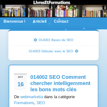
Bienvenue !
Articles
Contact
014001 Bases de SEO
014003 Débuter avec le SEO
014002 SEO Comment
OCT
chercher intelligemment
16
les bons mots clés
De
webmarketia
dans la catégorie
Formations
,
SEO