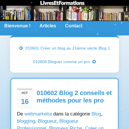
Bienvenue !
Articles
Contact
010601 Créer un blog au 21ième siècle Blog 1
010604 Bloguer comme un pro
010602 Blog 2 conseils et
OCT
méthodes pour les pro
16
De
webmarketia
dans la catégorie
Blog
,
blogging
,
Blogueur
,
Blogueur
Professionnel
,
Blogueur Riche
,
Créer un