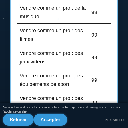
Vendre comme un pro : de la
99
musique
Vendre comme un pro : des
99
filmes
Vendre comme un pro : des
99
jeux vidéos
Vendre comme un pro : des
99
équipements de sport
Vendre comme un pro : des
99
produits consmétiques
Nous utilisons des cookies pour améliorer votre expérience de navigation et mesurer
l’audience du site.
Refuser
Accepter
En savoir plus
Vendre comme un pro : des
99