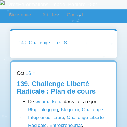
Bienvenue !
Articles
Contact
140. Challenge IT et IS
Oct
16
139. Challenge Liberté
Radicale : Plan de cours
De
webmarketia
dans la catégorie
Blog
,
blogging
,
Blogueur
,
Challenge
Infopreneur Libre
,
Challenge Liberté
Radicale
,
Entrepreneuriat
,