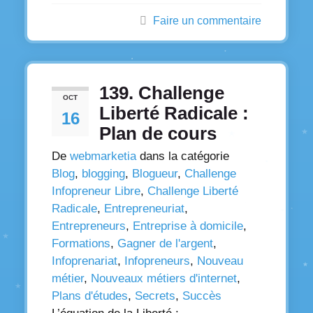
Faire un commentaire
139. Challenge
OCT
Liberté Radicale :
16
Plan de cours
De
webmarketia
dans la catégorie
Blog
,
blogging
,
Blogueur
,
Challenge
Infopreneur Libre
,
Challenge Liberté
Radicale
,
Entrepreneuriat
,
Entrepreneurs
,
Entreprise à domicile
,
Formations
,
Gagner de l'argent
,
Infoprenariat
,
Infopreneurs
,
Nouveau
métier
,
Nouveaux métiers d'internet
,
Plans d'études
,
Secrets
,
Succès