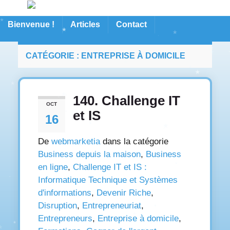
Bienvenue !
Articles
Contact
CATÉGORIE :
ENTREPRISE À DOMICILE
140. Challenge IT
OCT
et IS
16
De
webmarketia
dans la catégorie
Business depuis la maison
,
Business
en ligne
,
Challenge IT et IS :
Informatique Technique et Systèmes
d'informations
,
Devenir Riche
,
Disruption
,
Entrepreneuriat
,
Entrepreneurs
,
Entreprise à domicile
,