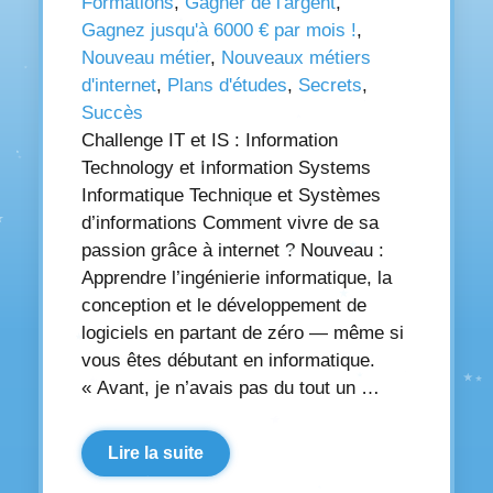
Formations
,
Gagner de l'argent
,
Gagnez jusqu'à 6000 € par mois !
,
Nouveau métier
,
Nouveaux métiers
d'internet
,
Plans d'études
,
Secrets
,
Succès
Challenge IT et IS : Information
Technology et Information Systems
Informatique Technique et Systèmes
d’informations Comment vivre de sa
passion grâce à internet ? Nouveau :
Apprendre l’ingénierie informatique, la
conception et le développement de
logiciels en partant de zéro — même si
vous êtes débutant en informatique.
« Avant, je n’avais pas du tout un …
Lire la suite