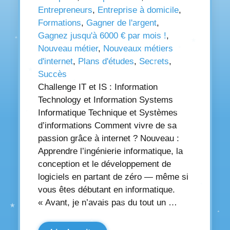
Entrepreneurs
,
Entreprise à domicile
,
Formations
,
Gagner de l'argent
,
Gagnez jusqu'à 6000 € par mois !
,
Nouveau métier
,
Nouveaux métiers
d'internet
,
Plans d'études
,
Secrets
,
Succès
Challenge IT et IS : Information
Technology et Information Systems
Informatique Technique et Systèmes
d’informations Comment vivre de sa
passion grâce à internet ? Nouveau :
Apprendre l’ingénierie informatique, la
conception et le développement de
logiciels en partant de zéro — même si
vous êtes débutant en informatique.
« Avant, je n’avais pas du tout un …