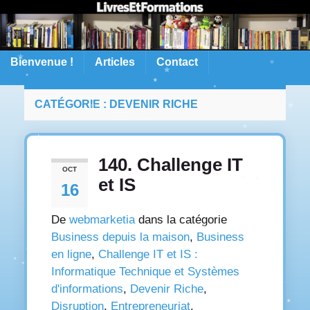
Bienvenue !
Articles
Contact
CATÉGORIE :
DEVENIR RICHE
140. Challenge IT
OCT
et IS
16
De
webmarketia
dans la catégorie
Business depuis la maison
,
Business
en ligne
,
Challenge IT et IS :
Informatique Technique et Systèmes
d'informations
,
Devenir Riche
,
Disruption
,
Entrepreneuriat
,