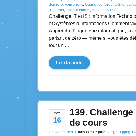
domicile
,
Formations
,
Gagner de l'argent
,
Gagnez jus
d'internet
,
Plans d'études
,
Secrets
,
Succès
Challenge IT et IS : Information Techno
et Systèmes d’informations Comment vivr
Apprendre l’ingénierie informatique, la 
partant de zéro — même si vous êtes déb
tout un …
Lire la suite
139. Challenge 
OCT
16
de cours
De
webmarketia
dans la catégorie
Blog
,
blogging
,
Bl