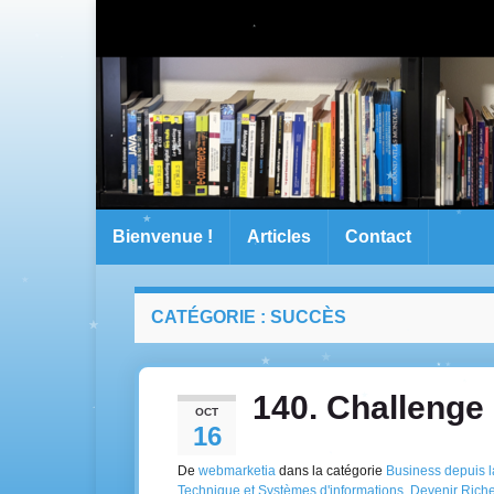
Bienvenue !
Articles
Contact
CATÉGORIE :
SUCCÈS
140. Challenge 
OCT
16
De
webmarketia
dans la catégorie
Business depuis 
Technique et Systèmes d'informations
,
Devenir Rich