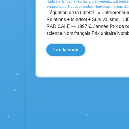
Radicale
,
Entrepreneuriat
,
Entrepreneurs
,
Entreprise
Infopreneurs
,
Nouveau métier
,
Nouveaux métiers d'in
L’équation de la Liberté : « Entrepreneuri
Relations + Mindset + Survivalisme
RADICALE — 1997 €. / année Prix de base
science Nom français Prix unitaire Nom
Lire la suite