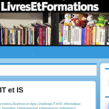
IT et IS
la maison
,
Business en ligne
,
Challenge IT et IS : Informatique
e
,
Disruption
,
Entrepreneuriat
,
Entrepreneurs
,
Entreprise à