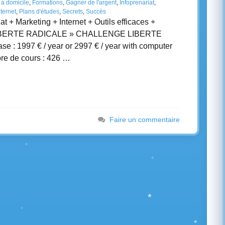
 à domicile
,
Formations
,
Gagner de l'argent
,
Infoprenariat
,
ternet
,
Plans d'études
,
Secrets
,
Succès
at + Marketing + Internet + Outils efficaces +
 = LIBERTE RADICALE » CHALLENGE LIBERTE
 : 1997 € / year or 2997 € / year with computer
bre de cours : 426 …
Faire un commentaire