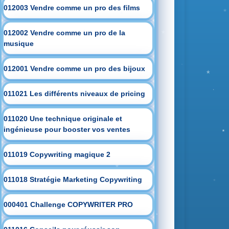
012003 Vendre comme un pro des films
012002 Vendre comme un pro de la
musique
012001 Vendre comme un pro des bijoux
011021 Les différents niveaux de pricing
011020 Une technique originale et
ingénieuse pour booster vos ventes
011019 Copywriting magique 2
011018 Stratégie Marketing Copywriting
000401 Challenge COPYWRITER PRO