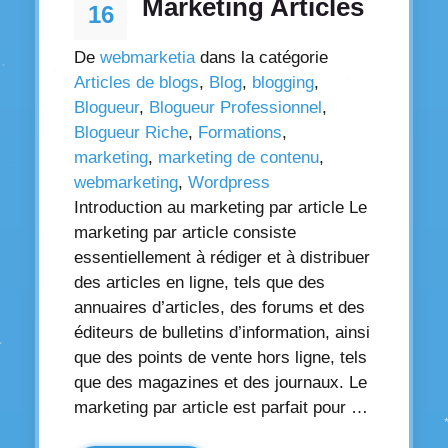
Marketing Articles
16
De
webmarketia
dans la catégorie
Articles de blogs
,
Blog
,
blogging
,
Blogueur
,
Blogueur Professionnel
,
Blogueur Riche
,
Formations
,
marketing
,
marketing de contenu
,
webmarketing
,
Wordpress
Introduction au marketing par article Le
marketing par article consiste
essentiellement à rédiger et à distribuer
des articles en ligne, tels que des
annuaires d’articles, des forums et des
éditeurs de bulletins d’information, ainsi
que des points de vente hors ligne, tels
que des magazines et des journaux. Le
marketing par article est parfait pour …