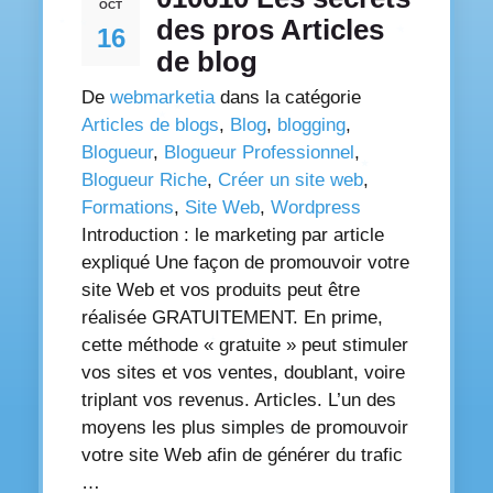
OCT
des pros Articles
16
de blog
De
webmarketia
dans la catégorie
Articles de blogs
,
Blog
,
blogging
,
Blogueur
,
Blogueur Professionnel
,
Blogueur Riche
,
Créer un site web
,
Formations
,
Site Web
,
Wordpress
Introduction : le marketing par article
expliqué Une façon de promouvoir votre
site Web et vos produits peut être
réalisée GRATUITEMENT. En prime,
cette méthode « gratuite » peut stimuler
vos sites et vos ventes, doublant, voire
triplant vos revenus. Articles. L’un des
moyens les plus simples de promouvoir
votre site Web afin de générer du trafic
…