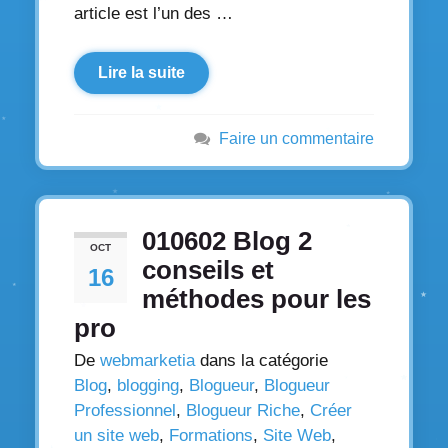
article est l’un des …
Lire la suite
Faire un commentaire
010602 Blog 2
OCT
conseils et
16
méthodes pour les
pro
De
webmarketia
dans la catégorie
Blog
,
blogging
,
Blogueur
,
Blogueur
Professionnel
,
Blogueur Riche
,
Créer
un site web
,
Formations
,
Site Web
,