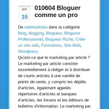
010604 Bloguer
OCT
comme un pro
16
De
webmarketia
dans la catégorie
Blog
,
blogging
,
Blogueur
,
Blogueur
Professionnel
,
Blogueur Riche
,
Créer
un site web
,
Formations
,
Site Web
,
Wordpress
Qu’est-ce que le marketing par article ?
Le marketing par article consiste
essentiellement à rédiger et à distribuer
de courts articles à une variété de
points de vente, y compris les dépôts
d’articles, également appelés
répertoires d’articles et banques
d’articles, les forums et les éditeurs de
bulletins d’information. Le marketing par