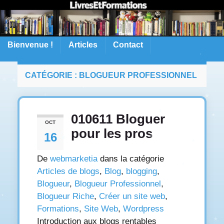
Bienvenue !
Articles
Contact
CATÉGORIE :
BLOGUEUR PROFESSIONNEL
010611 Bloguer
OCT
pour les pros
16
De
webmarketia
dans la catégorie
Articles de blogs
,
Blog
,
blogging
,
Blogueur
,
Blogueur Professionnel
,
Blogueur Riche
,
Créer un site web
,
Formations
,
Site Web
,
Wordpress
Introduction aux blogs rentables