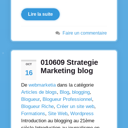
Lire la suite
Faire un commentaire
010609 Strategie
OCT
Marketing blog
16
De
webmarketia
dans la catégorie
Articles de blogs
,
Blog
,
blogging
,
Blogueur
,
Blogueur Professionnel
,
Blogueur Riche
,
Créer un site web
,
Formations
,
Site Web
,
Wordpress
Introduction au blogging au 21ème
siècle Introduction au journalisme en