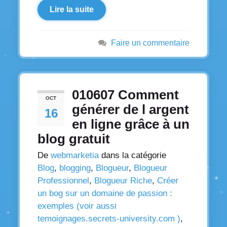
Lire la suite
Faire un commentaire
010607 Comment
OCT
générer de l argent
16
en ligne grâce à un
blog gratuit
De
webmarketia
dans la catégorie
Blog
,
blogging
,
Blogueur
,
Blogueur
Professionnel
,
Blogueur Riche
,
Créer
un bog sur un domaine de passion :
exemples (voir aussi
temoignages.secrets-university.com )
,