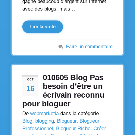
gagne beaucoup d’argent sur Internet
avec des blogs, mais …
Lire la suite
Faire un commentaire
010605 Blog Pas
OCT
besoin d’être un
16
écrivain reconnu
pour bloguer
De
webmarketia
dans la catégorie
Blog
,
blogging
,
Blogueur
,
Blogueur
Professionnel
,
Blogueur Riche
,
Créer