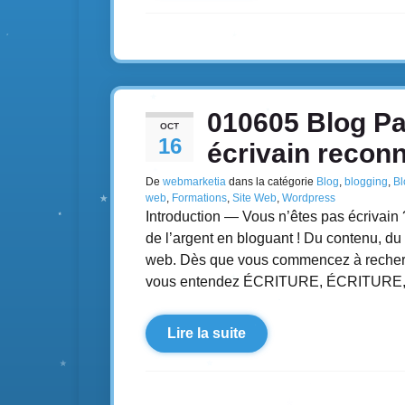
010605 Blog Pas
OCT
16
écrivain recon
De
webmarketia
dans la catégorie
Blog
,
blogging
,
Bl
web
,
Formations
,
Site Web
,
Wordpress
Introduction — Vous n’êtes pas écrivai
de l’argent en bloguant ! Du contenu, du 
web. Dès que vous commencez à recherc
vous entendez ÉCRITURE, ÉCRITURE, 
Lire la suite