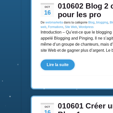
010602 Blog 2 
OCT
16
pour les pro
De
webmarketia
dans la catégorie
Blog
,
blogging
,
Bl
web
,
Formations
,
Site Web
,
Wordpress
Introduction – Qu’est-ce que le blogging 
appelé Blogging and Pinging. Il ne s’ag
même d’un groupe de chanteurs, mais d’un
site Web et de gagner plus d’argent. Le 
Lire la suite
010601 Créer u
OCT
16