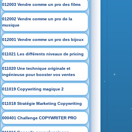
012003 Vendre comme un pro des films
012002 Vendre comme un pro de la
musique
012001 Vendre comme un pro des bijoux
011021 Les différents niveaux de pricing
011020 Une technique originale et
ingénieuse pour booster vos ventes
011019 Copywriting magique 2
011018 Stratégie Marketing Copywriting
000401 Challenge COPYWRITER PRO