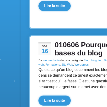
Lire la suite
010606 Pourquo
OCT
16
bases du blog
De
webmarketia
dans la catégorie
Blog
,
blogging
,
Bl
web
,
Formations
,
Site Web
,
Wordpress
Qu’est-ce qu’un blog et comment les blo
gens se demandent ce qu’est exactement u
si tant est qu’il le fasse. C’est une que
beaucoup d’argent sur Internet avec des
Lire la suite