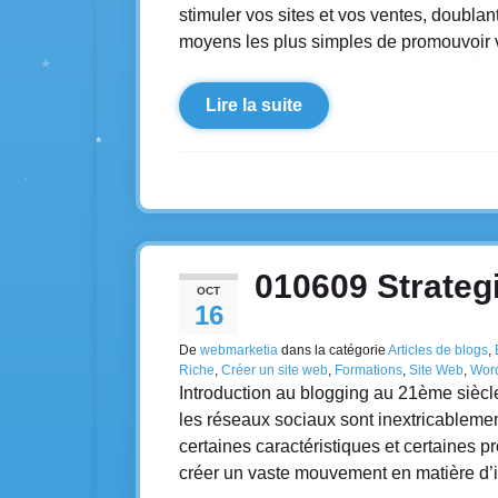
stimuler vos sites et vos ventes, doublant
moyens les plus simples de promouvoir v
Lire la suite
010609 Strateg
OCT
16
De
webmarketia
dans la catégorie
Articles de blogs
,
Riche
,
Créer un site web
,
Formations
,
Site Web
,
Wor
Introduction au blogging au 21ème siècle
les réseaux sociaux sont inextricablemen
certaines caractéristiques et certaines pr
créer un vaste mouvement en matière d’in