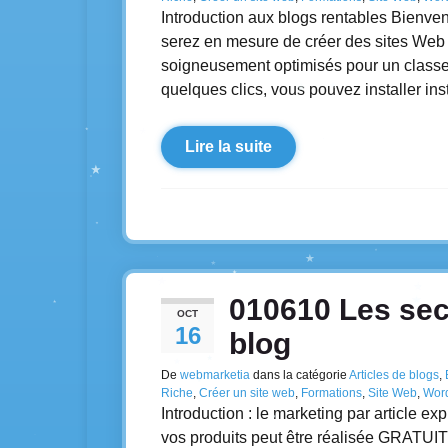
Introduction aux blogs rentables Bienve
serez en mesure de créer des sites Web q
soigneusement optimisés pour un classe
quelques clics, vous pouvez installer i
Lire la suite
010610 Les sec
OCT
16
blog
De
webmarketia
dans la catégorie
Articles de blogs
,
Riche
,
Créer un site web
,
Formations
,
Site Web
,
Wor
Introduction : le marketing par article e
vos produits peut être réalisée GRATUIT