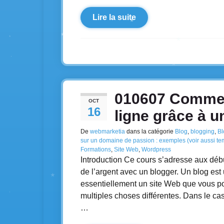
Lire la suite
010607 Comment
OCT
16
ligne grâce à u
De
webmarketia
dans la catégorie
Blog
,
blogging
,
Bl
sur un domaine de passion : exemples (voir aussi te
Formations
,
Site Web
,
Wordpress
Introduction Ce cours s’adresse aux débu
de l’argent avec un blogger. Un blog est
essentiellement un site Web que vous pou
multiples choses différentes. Dans le cas
…