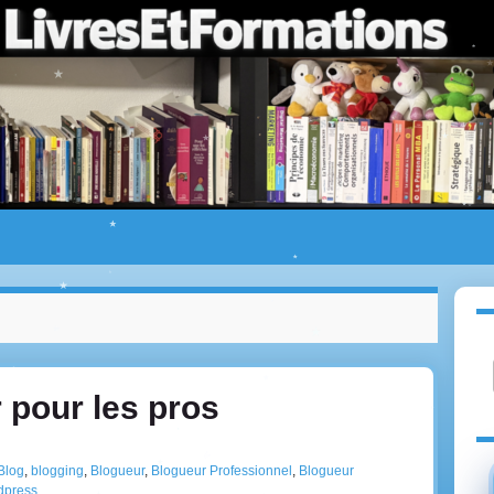
 pour les pros
Blog
,
blogging
,
Blogueur
,
Blogueur Professionnel
,
Blogueur
dpress