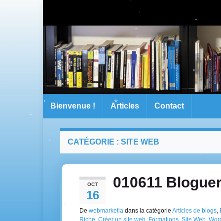
Bienvenue !
Articles
Contact
CATÉGORIE :
SITE WEB
010611 Bloguer
OCT
16
De
webmarketia
dans la catégorie
Articles de blogs
,
Riche
,
Créer un site web
,
Formations
,
Site Web
,
Wor