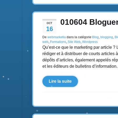
010604 Blogue
OCT
16
De
webmarketia
dans la catégorie
Blog
,
blogging
,
Bl
web
,
Formations
,
Site Web
,
Wordpress
Qu’est-ce que le marketing par article ? 
rédiger et à distribuer de courts articles
dépôts d’articles, également appelés répe
et les éditeurs de bulletins d’information
Lire la suite