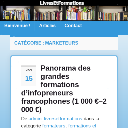
Bienvenue !
Articles
Contact
CATÉGORIE :
MARKETEURS
Panorama des
JAN
grandes
15
formations
d’infopreneurs
francophones (1 000 €–2
000 €)
De
admin_livresetformations
dans la
catégorie
formateurs
,
formations et