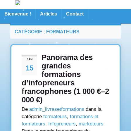
Bienvenue !
Articles
Contact
CATÉGORIE :
FORMATEURS
Panorama des
JAN
grandes
15
formations
d’infopreneurs
francophones (1 000 €–2
000 €)
De
admin_livresetformations
dans la
catégorie
formateurs
,
formations et
formateurs
,
Infopreneurs
,
marketeurs