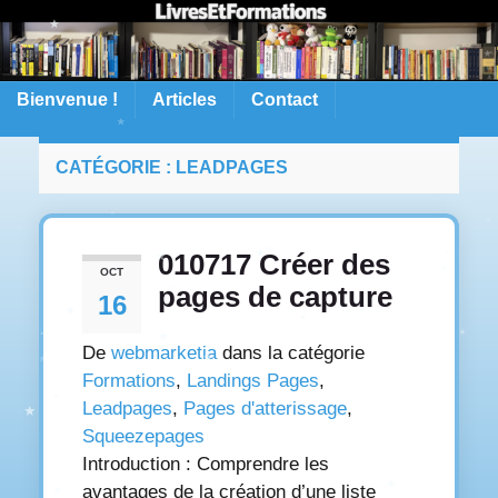
Bienvenue !
Articles
Contact
CATÉGORIE :
LEADPAGES
010717 Créer des
OCT
pages de capture
16
De
webmarketia
dans la catégorie
Formations
,
Landings Pages
,
Leadpages
,
Pages d'atterissage
,
Squeezepages
Introduction : Comprendre les
avantages de la création d’une liste