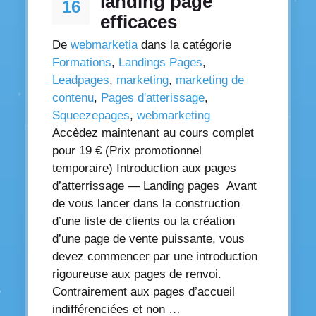
landing page
16
efficaces
De
webmarketia
dans la catégorie
Formations
,
Landings Pages
,
Leadpages
,
marketing
,
marketing de
contenu
,
Pages d'atterissage
,
Squeezepages
,
webmarketing
Accèdez maintenant au cours complet
pour 19 € (Prix promotionnel
temporaire) Introduction aux pages
d’atterrissage — Landing pages Avant
de vous lancer dans la construction
d’une liste de clients ou la création
d’une page de vente puissante, vous
devez commencer par une introduction
rigoureuse aux pages de renvoi.
Contrairement aux pages d’accueil
indifférenciées et non …