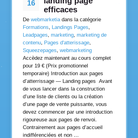
landing page
16
efficaces
De
webmarketia
dans la catégorie
Formations
,
Landings Pages
,
Leadpages
,
marketing
,
marketing de
contenu
,
Pages d'atterissage
,
Squeezepages
,
webmarketing
Accèdez maintenant au cours complet
pour 19 € (Prix promotionnel
temporaire) Introduction aux pages
d’atterrissage — Landing pages Avant
de vous lancer dans la construction
d’une liste de clients ou la création
d’une page de vente puissante, vous
devez commencer par une introduction
rigoureuse aux pages de renvoi.
Contrairement aux pages d’accueil
indifférenciées et non …