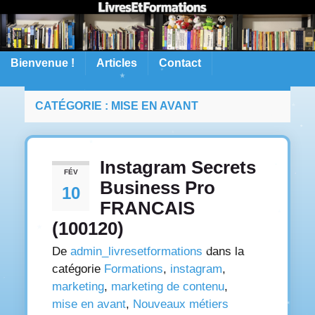
Bienvenue !
Articles
Contact
CATÉGORIE :
MISE EN AVANT
Instagram Secrets
FÉV
Business Pro
10
FRANCAIS
(100120)
De
admin_livresetformations
dans la
catégorie
Formations
,
instagram
,
marketing
,
marketing de contenu
,
mise en avant
,
Nouveaux métiers