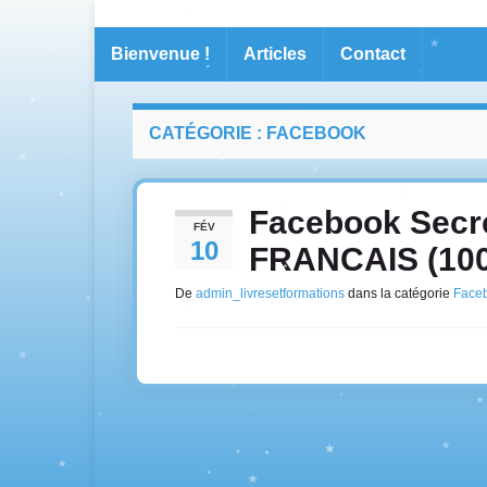
Bienvenue !
Articles
Contact
CATÉGORIE :
FACEBOOK
Facebook Secr
FÉV
10
FRANCAIS (100
De
admin_livresetformations
dans la catégorie
Face