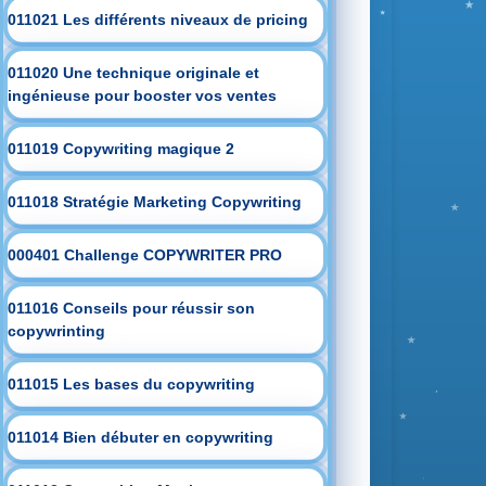
011021 Les différents niveaux de pricing
011020 Une technique originale et
ingénieuse pour booster vos ventes
011019 Copywriting magique 2
011018 Stratégie Marketing Copywriting
000401 Challenge COPYWRITER PRO
011016 Conseils pour réussir son
copywrinting
011015 Les bases du copywriting
011014 Bien débuter en copywriting