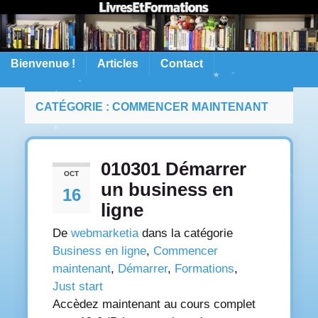
Bienvenue !
Articles
Contact
CATÉGORIE :
COMMENCER MAINTENANT
010301 Démarrer
OCT
un business en
16
ligne
De
webmarketia
dans la catégorie
Business en ligne
,
Commencer
maintenant
,
Démarrer
,
Formations
,
Just start
Accèdez maintenant au cours complet